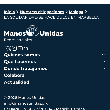
Ruta
Inicio
Nuestras delegaciones
Málaga
LA SOLIDARIDAD SE HACE DULCE EN MARBELLA
de
navegación
Redes sociales
Navegación
Quienes somos
principal
Qué hacemos
Dónde trabajamos
Colabora
Actualidad
Información
© 2026 Manos Unidas
de
info@manosunidas.org
contacto
C/ Barquillo, 38 - 3º28004 - Madrid, España