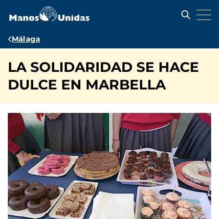
Pasar
al
contenido
principal
Ruta
Málaga
de
LA SOLIDARIDAD SE HACE
navegación
DULCE EN MARBELLA