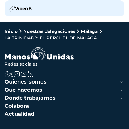
Video 5
Ruta
Inicio
Nuestras delegaciones
Málaga
LA TRINIDAD Y EL PERCHEL DE MÁLAGA
de
navegación
Redes sociales
Navegación
Quienes somos
principal
Qué hacemos
Dónde trabajamos
Colabora
Actualidad