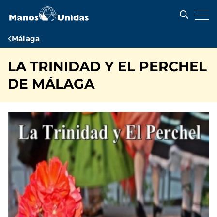
Pasar
al
contenido
principal
Ruta
Málaga
de
LA TRINIDAD Y EL PERCHEL
navegación
DE MÁLAGA