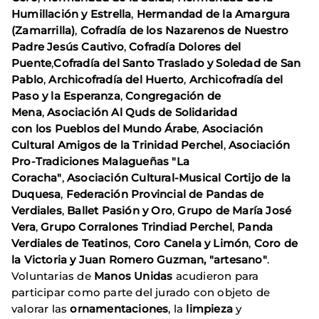
Humillación y Estrella
,
Hermandad de la Amargura
(Zamarrilla)
,
Cofradía de los
Nazarenos de Nuestro
Padre Jesús Cautivo
,
Cofradía Dolores del
Puente
,
Cofradía del Santo Traslado y Soledad de San
Pablo
,
Archicofradía del Huerto
,
Archicofradía del
Paso y la Esperanza
,
Congregación de
Mena
,
Asociación Al Quds de Solidaridad
con
los
Pueblos del Mundo Árabe
,
Asociación
Cultural Amigos de la Trinidad Perchel
,
Asociación
Pro-Tradiciones Malagueñas "La
Coracha"
,
Asociación Cultural-Musical Cortijo de la
Duquesa
,
Federación Provincial de Pandas de
Verdiales
,
Ballet Pasión y Oro
,
Grupo
de María José
Vera
,
Grupo Corralones Trindiad Perchel
,
Panda
Verdiales de Teatinos
,
Coro Canela y Limón
,
Coro de
la Victoria y Juan Romero Guzman, "artesano"
.
Voluntarias de
Manos Unidas
acudieron para
participar como parte del jurado con objeto de
valorar las
ornamentaciones
, la
limpieza
y