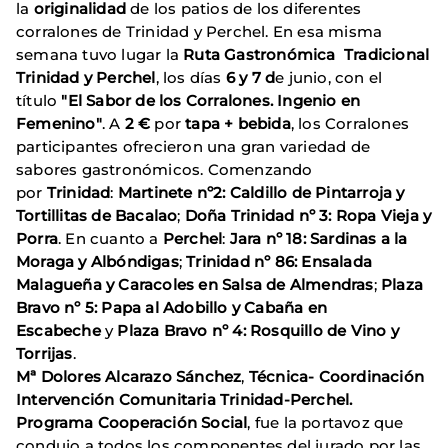
la
originalidad
de los patios de los diferentes
corralones de Trinidad y Perchel. En esa misma
semana tuvo lugar la
Ruta Gastronómica Tradicional
Trinidad y
Perchel
, los días
6 y 7 d
e junio, con el
título
"El Sabor de los Corralones. Ingenio en
Femenino"
. A
2 €
por
tapa + bebida
, los Corralones
participantes ofrecieron una gran variedad de
sabores gastronómicos. Comenzando
por
Trinidad
:
Martinete nº2:
Caldillo de Pintarroja y
Tortillitas de Bacalao
;
Doña Trinidad nº 3: Ropa Vieja y
Porra
. En cuanto a
Perchel
:
Jara nº 18: Sardinas a la
Moraga y Albóndigas
;
Trinidad nº 86: Ensalada
Malagueña y Caracoles en Salsa de Almendras
;
Plaza
Bravo nº 5: Papa al
Adobillo y Cabaña en
Escabeche
y
Plaza Bravo nº 4: Rosquillo de Vino y
Torrijas
.
Mª Dolores Alcarazo Sánchez
,
Técnica- Coordinación
Intervención Comunitaria Trinidad-Perchel.
Programa Cooperación Social
, fue la portavoz que
condujo a todos los componentes del jurado por las