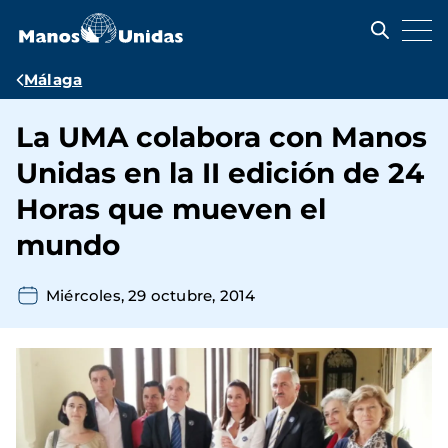
Pasar
al
contenido
principal
Ruta
Málaga
de
La UMA colabora con Manos
navegación
Unidas en la II edición de 24
Horas que mueven el
mundo
Miércoles, 29 octubre, 2014