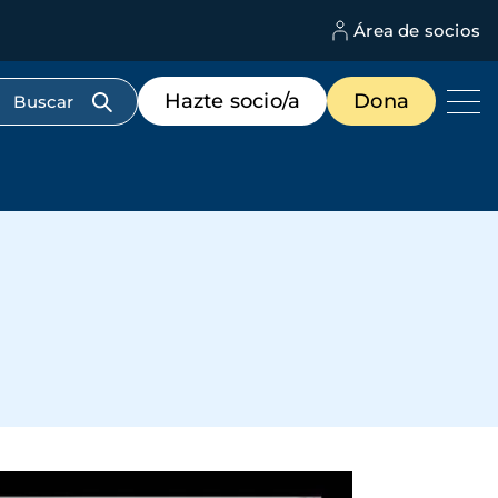
Área de socios
M
d
c
Menú
Hazte socio/a
Dona
d
de
us
destacados
cabecera