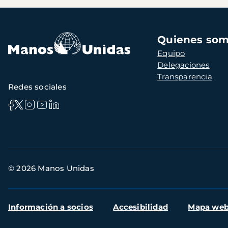
Navegación
Quienes so
principal
Equipo
Delegaciones
Transparencia
Redes sociales
Información
© 2026 Manos Unidas
de
contacto
Menú
Información a socios
Accesibilidad
Mapa we
secundario