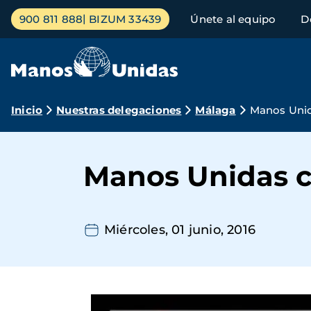
Pasar
Menú
900 811 888
BIZUM 33439
Únete al equipo
D
al
principal
contenido
principal
Ruta
Inicio
Nuestras delegaciones
Málaga
Manos Unid
de
navegación
Manos Unidas c
Miércoles, 01 junio, 2016