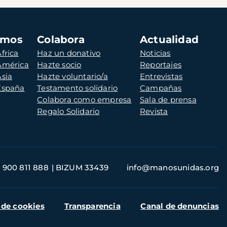
amos
Colabora
Actualidad
frica
Haz un donativo
Noticias
 América
Hazte socio
Reportajes
Asia
Hazte voluntario/a
Entrevistas
 España
Testamento solidario
Campañas
Colabora como empresa
Sala de prensa
Regalo Solidario
Revista
900 811 888
BIZUM 33439
info@manosunidas.org
 de cookies
Transparencia
Canal de denuncias