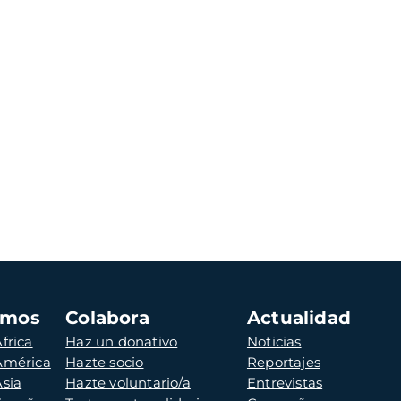
amos
Colabora
Actualidad
frica
Haz un donativo
Noticias
 América
Hazte socio
Reportajes
Asia
Hazte voluntario/a
Entrevistas