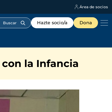
Área de socios
M
d
c
Menú
Hazte socio/a
Dona
d
de
us
destacados
cabecera
 con la Infancia