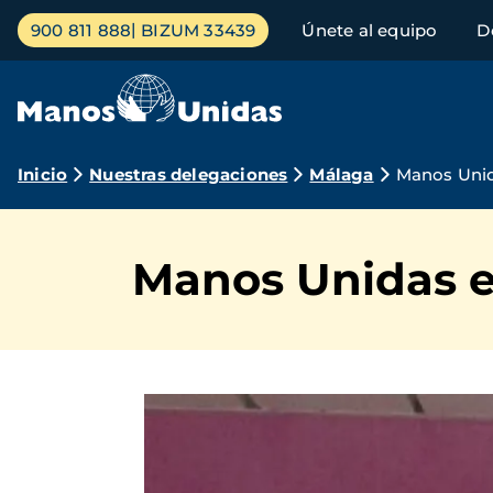
Pasar
Menú
900 811 888
BIZUM 33439
Únete al equipo
D
al
principal
contenido
principal
Ruta
Inicio
Nuestras delegaciones
Málaga
Manos Unida
de
navegación
Manos Unidas en