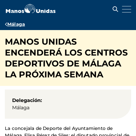
Pasar
al
contenido
principal
Ruta
Málaga
de
MANOS UNIDAS
navegación
ENCENDERÁ LOS CENTROS
DEPORTIVOS DE MÁLAGA
LA PRÓXIMA SEMANA
Delegación
Málaga
La concejala de Deporte del Ayuntamiento de
Málaga, Elisa Pérez de Siles; el diputado provincial de