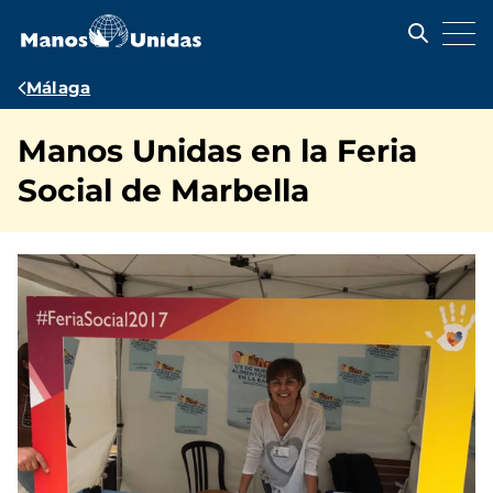
Pasar
al
contenido
principal
Ruta
Málaga
de
Manos Unidas en la Feria
navegación
Social de Marbella