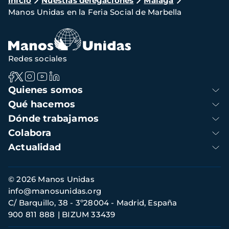
Ruta
Inicio
Nuestras delegaciones
Málaga
Manos Unidas en la Feria Social de Marbella
de
navegación
Redes sociales
Navegación
Quienes somos
principal
Qué hacemos
Dónde trabajamos
Colabora
Actualidad
Información
© 2026 Manos Unidas
de
info@manosunidas.org
contacto
C/ Barquillo, 38 - 3º28004 - Madrid, España
900 811 888
BIZUM 33439