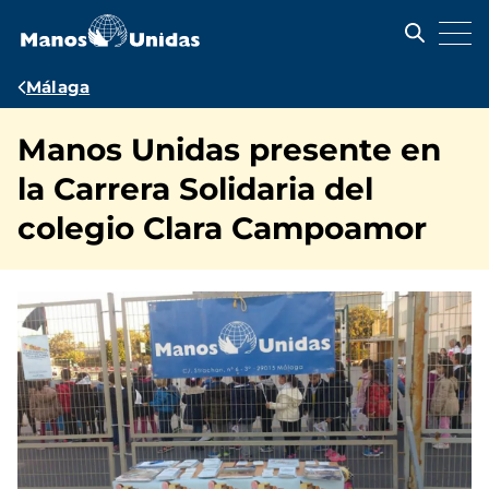
Pasar
al
contenido
principal
Ruta
Málaga
de
Manos Unidas presente en
navegación
la Carrera Solidaria del
colegio Clara Campoamor