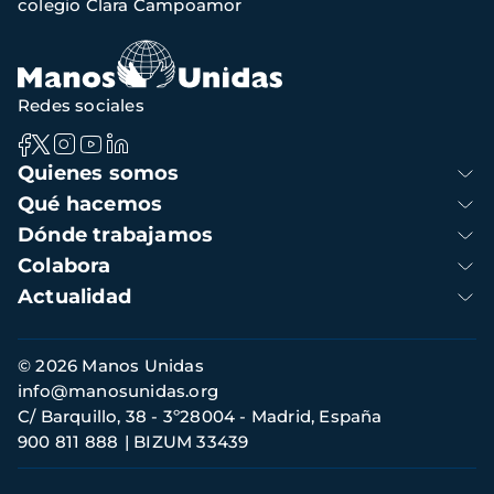
colegio Clara Campoamor
navegación
Redes sociales
Navegación
Quienes somos
principal
Qué hacemos
Dónde trabajamos
Colabora
Actualidad
Información
© 2026 Manos Unidas
de
info@manosunidas.org
contacto
C/ Barquillo, 38 - 3º28004 - Madrid, España
900 811 888
BIZUM 33439