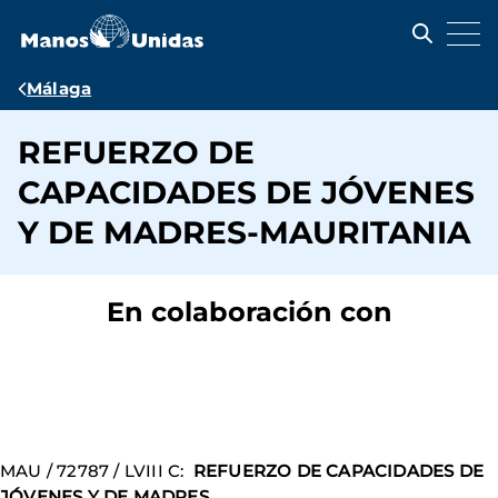
Pasar
al
contenido
principal
Ruta
Málaga
de
REFUERZO DE
navegación
CAPACIDADES DE JÓVENES
Y DE MADRES-MAURITANIA
En colaboración con
MAU / 72787 / LVIII C:
REFUERZO DE CAPACIDADES DE
JÓVENES Y DE MADRES