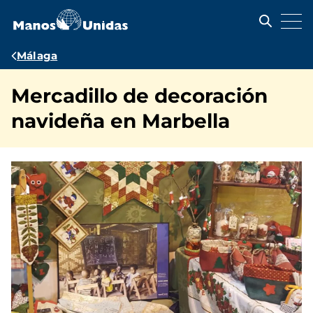
Pasar
al
contenido
principal
Ruta
Málaga
de
Mercadillo de decoración
navegación
navideña en Marbella