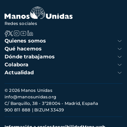
navegación
Redes sociales
Navegación
Quienes somos
principal
Qué hacemos
Dónde trabajamos
Colabora
Actualidad
Información
© 2026 Manos Unidas
de
info@manosunidas.org
contacto
C/ Barquillo, 38 - 3º28004 - Madrid, España
900 811 888
BIZUM 33439
Menú
Información a socios
Accesibilidad
Mapa web