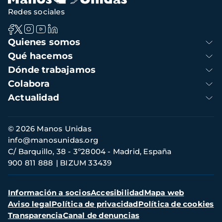
Redes sociales
Navegación
Quienes somos
principal
Qué hacemos
Dónde trabajamos
Colabora
Actualidad
Información
© 2026 Manos Unidas
de
info@manosunidas.org
contacto
C/ Barquillo, 38 - 3º28004 - Madrid, España
900 811 888
BIZUM 33439
Menú
Información a socios
Accesibilidad
Mapa web
secundario
Aviso legal
Política de privacidad
Política de cookies
Transparencia
Canal de denuncias