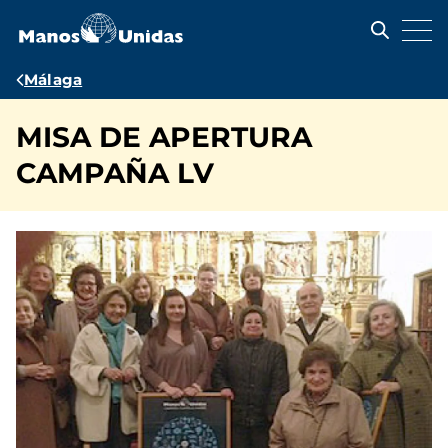
Pasar
al
contenido
principal
Ruta
Málaga
de
MISA DE APERTURA
navegación
CAMPAÑA LV