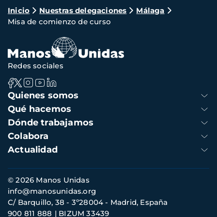
Ruta
Inicio
Nuestras delegaciones
Málaga
Misa de comienzo de curso
de
navegación
Redes sociales
Navegación
Quienes somos
principal
Qué hacemos
Dónde trabajamos
Colabora
Actualidad
Información
© 2026 Manos Unidas
de
info@manosunidas.org
contacto
C/ Barquillo, 38 - 3º28004 - Madrid, España
900 811 888
BIZUM 33439