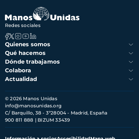
navegación
Redes sociales
Navegación
Quienes somos
principal
Qué hacemos
Dónde trabajamos
Colabora
Actualidad
Información
© 2026 Manos Unidas
de
info@manosunidas.org
contacto
C/ Barquillo, 38 - 3º28004 - Madrid, España
900 811 888
BIZUM 33439
Menú
Información a socios
Accesibilidad
Mapa web