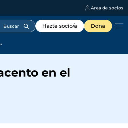
Área de socios
M
d
c
Menú
Hazte socio/a
Dona
d
de
us
destacados
cabecera
”
acento en el