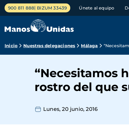
Pasar
Menú
900 811 888
BIZUM 33439
Únete al equipo
D
al
principal
contenido
principal
Ruta
Inicio
Nuestras delegaciones
Málaga
“Necesitamo
de
navegación
“Necesitamos h
rostro del que s
Lunes, 20 junio, 2016