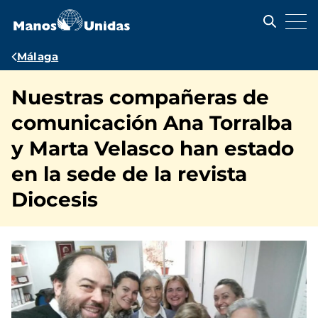
Pasar
al
contenido
principal
Ruta
Málaga
de
Nuestras compañeras de
navegación
comunicación Ana Torralba
y Marta Velasco han estado
en la sede de la revista
Diocesis