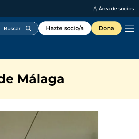
Área de socios
M
d
c
Menú
Hazte socio/a
Dona
d
de
us
destacados
cabecera
 de Málaga