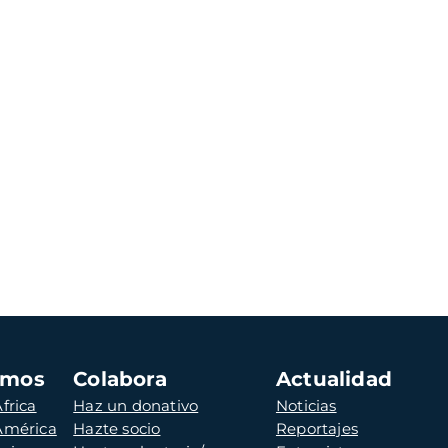
amos
Colabora
Actualidad
frica
Haz un donativo
Noticias
 América
Hazte socio
Reportajes