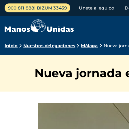
Pasar
Menú
900 811 888
BIZUM 33439
Únete al equipo
D
al
principal
contenido
principal
Ruta
Inicio
Nuestras delegaciones
Málaga
Nueva jorna
de
navegación
Nueva jornada e