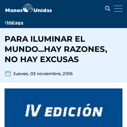
Pasar
al
contenido
principal
Ruta
Málaga
de
PARA ILUMINAR EL
navegación
MUNDO...HAY RAZONES,
NO HAY EXCUSAS
Jueves, 03 noviembre, 2016