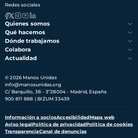
Redes sociales
Navegación
Quienes somos
principal
Qué hacemos
Dónde trabajamos
Colabora
Actualidad
Información
© 2026 Manos Unidas
de
info@manosunidas.org
contacto
C/ Barquillo, 38 - 3º28004 - Madrid, España
900 811 888
BIZUM 33439
Menú
Información a socios
Accesibilidad
Mapa web
secundario
Aviso legal
Política de privacidad
Política de cookies
Transparencia
Canal de denuncias