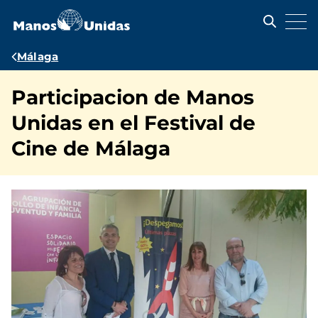
Pasar
al
contenido
principal
Ruta
Málaga
de
Participacion de Manos
navegación
Unidas en el Festival de
Cine de Málaga