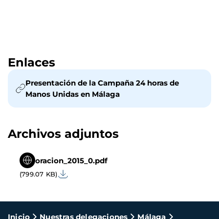
Enlaces
Presentación de la Campaña 24 horas de
Manos Unidas en Málaga
Archivos adjuntos
oracion_2015_0.pdf
(799.07 KB)
Ruta
Inicio
Nuestras delegaciones
Málaga