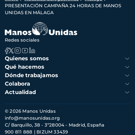
PRESENTACIÓN CAMPAÑA 24 HORAS DE MANOS
de
UNIDAS EN MÁLAGA
navegación
Redes sociales
Navegación
Quienes somos
principal
Qué hacemos
Dónde trabajamos
Colabora
Actualidad
Información
© 2026 Manos Unidas
de
info@manosunidas.org
contacto
C/ Barquillo, 38 - 3º28004 - Madrid, España
900 811 888
BIZUM 33439