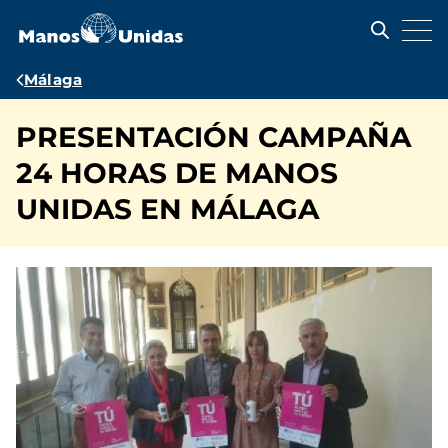
Pasar
al
contenido
principal
Ruta
Málaga
de
PRESENTACIÓN CAMPAÑA
navegación
24 HORAS DE MANOS
UNIDAS EN MÁLAGA