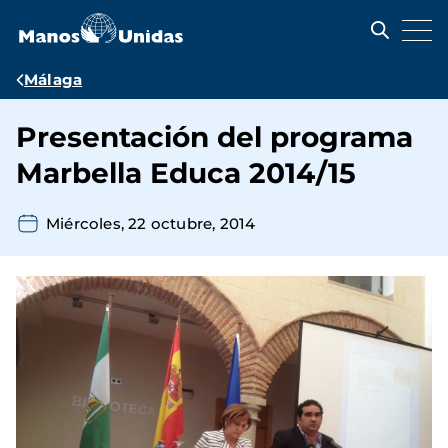
Pasar
al
contenido
principal
Ruta
Málaga
de
Presentación del programa
navegación
Marbella Educa 2014/15
Miércoles, 22 octubre, 2014