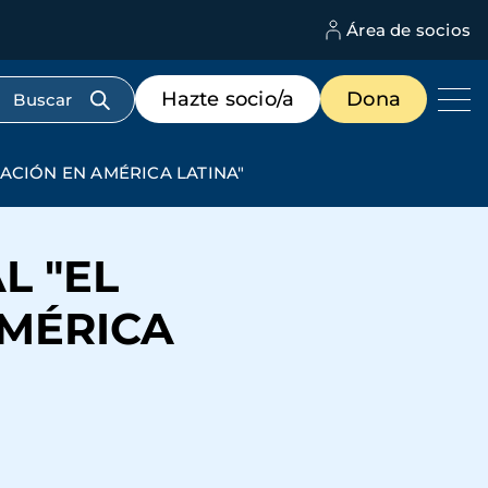
Área de socios
M
d
c
Menú
Hazte socio/a
Dona
d
de
us
destacados
cabecera
ACIÓN EN AMÉRICA LATINA"
L "EL
AMÉRICA