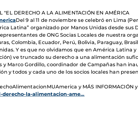
 "EL DERECHO A LA ALIMENTACIÓN EN AMÉRICA
merica
Del 9 al 11 de noviembre se celebró en Lima (Pe
érica Latina” organizado por Manos Unidas desde su
 representantes de ONG Socias Locales de nuestra orga
ras, Colombia, Ecuador, Perú, Bolivia, Paraguay, Brasi
idas. Y es que no olvidamos que en América Latina y C
ción) ve truncado su derecho a una alimentación sufi
os y Marco Gordillo, coordinador de Campañas han in
ón y todos y cada uno de los socios locales han presen
#DerechoAlimentacionMUAmerica y MÁS INFORMACIÓN 
l-derecho-la-alimentacion-ame…