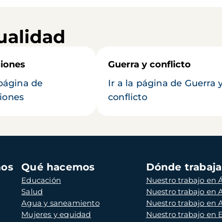
ualidad
iones
Guerra y conflicto
 página de
Ir a la página de Guerra 
iones
conflicto
mos
Qué hacemos
Dónde trabaj
Educación
Nuestro trabajo en Á
Salud
Nuestro trabajo en
Agua y saneamiento
Nuestro trabajo en 
Mujeres y equidad
Nuestro trabajo en