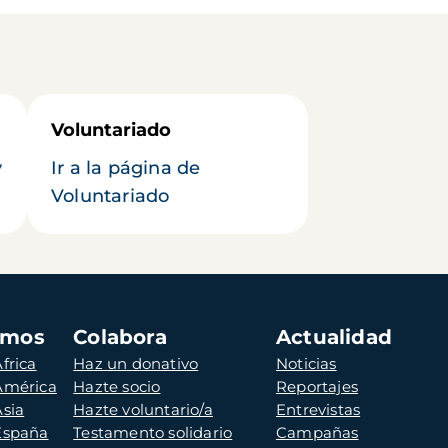
Voluntariado
y
Ir a la página de
Voluntariado
amos
Colabora
Actualidad
frica
Haz un donativo
Noticias
 América
Hazte socio
Reportajes
Asia
Hazte voluntario/a
Entrevistas
 España
Testamento solidario
Campañas