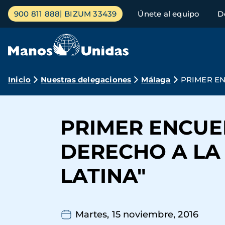
Pasar
Menú
900 811 888
BIZUM 33439
Únete al equipo
D
al
principal
contenido
principal
Ruta
Inicio
Nuestras delegaciones
Málaga
PRIMER EN
de
navegación
PRIMER ENCUE
DERECHO A LA
LATINA"
Martes, 15 noviembre, 2016