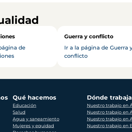
ualidad
iones
Guerra y conflicto
 página de
Ir a la página de Guerra 
iones
conflicto
mos
Qué hacemos
Dónde trabaj
Educación
Nuestro trabajo en Á
Salud
Nuestro trabajo en
Agua y saneamiento
Nuestro trabajo en 
Mujeres y equidad
Nuestro trabajo en