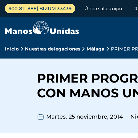
Pasar
Menú
900 811 888
BIZUM 33439
Únete al equipo
D
al
principal
contenido
principal
Ruta
Inicio
Nuestras delegaciones
Málaga
PRIMER PR
de
navegación
PRIMER PROGRA
CON MANOS UN
Martes, 25 noviembre, 2014
Ni