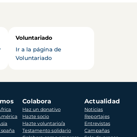
Voluntariado
y
Ir a la página de
Voluntariado
amos
Colabora
Actualidad
frica
Haz un donativo
Noticias
 América
Hazte socio
Reportajes
Asia
Hazte voluntario/a
Entrevistas
 España
Testamento solidario
Campañas