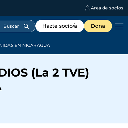
Área de socios
M
d
c
Menú
Hazte socio/a
Dona
d
de
us
destacados
cabecera
UNIDAS EN NICARAGUA
OS (La 2 TVE)
A