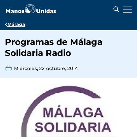
Pasar
al
contenido
principal
Ruta
Málaga
de
Programas de Málaga
navegación
Solidaria Radio
Miércoles, 22 octubre, 2014