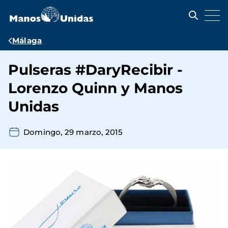
Pasar
al
contenido
principal
Ruta
Málaga
de
Pulseras #DaryRecibir -
navegación
Lorenzo Quinn y Manos
Unidas
Domingo, 29 marzo, 2015