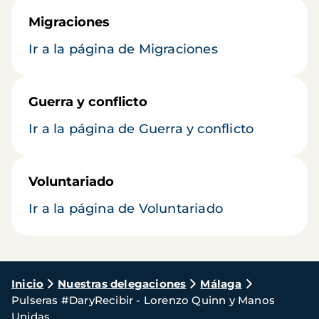
Migraciones
Ir a la página de Migraciones
Guerra y conflicto
Ir a la página de Guerra y conflicto
Voluntariado
Ir a la página de Voluntariado
Ruta
Inicio
Nuestras delegaciones
Málaga
Pulseras #DaryRecibir - Lorenzo Quinn y Manos
de
Unidas