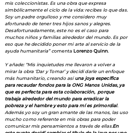
mis coleccionistas. Es una obra que expresa
simbólicamente el ciclo de la vida: recibes lo que das.
Soy un padre orgulloso y me considero muy
afortunado de tener tres hijos sanos y alegres.
Desafortunadamente, este no es el caso para
muchos niños y familias alrededor del mundo. Es por
eso que he decidido poner mi arte al servicio de la
ayuda humanitaria” c
omenta
Lorenzo Quinn
.
Y añade: “Mis inquietudes me llevaron a volver a
mirar la obra ‘Dar y Tomar’ y
decidí darle un enfoque
más humanitario, creando así
una joya específica
para recaudar fondos para la ONG Manos Unidas, ya
que es perfecta para esta colaboración, porque
trabaja alrededor del mundo para erradicar la
pobreza y el hambre y esto para mí es primordial
.
Además yo soy un gran amante de las manos, las uso
mucho como referente en mis obras para poder
comunicar mis pensamientos a través de ellas.
En
este punto decidí cambiar el título de la joya por uno