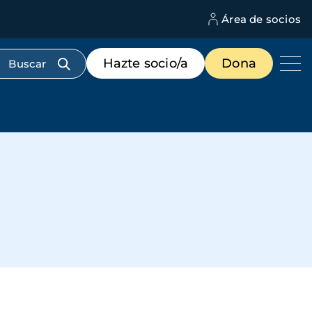
Área de socios
M
d
c
Menú
Hazte socio/a
Dona
d
de
us
destacados
cabecera