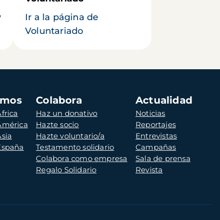
y
Ir a la página de
Voluntariado
amos
Colabora
Actualidad
frica
Haz un donativo
Noticias
 América
Hazte socio
Reportajes
Asia
Hazte voluntario/a
Entrevistas
 España
Testamento solidario
Campañas
Colabora como empresa
Sala de prensa
Regalo Solidario
Revista