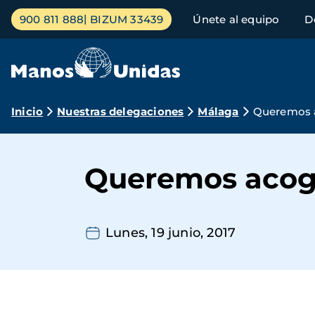
Pasar
Menú
900 811 888
BIZUM 33439
Únete al equipo
D
al
principal
contenido
principal
Ruta
Inicio
Nuestras delegaciones
Málaga
Queremos ac
de
navegación
Queremos acoger
Lunes, 19 junio, 2017