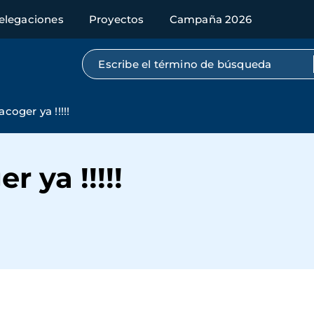
elegaciones
Proyectos
Campaña 2026
Búsqueda por texto completo
oger ya !!!!!
 ya !!!!!