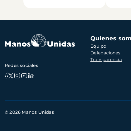
Navegación
Quienes so
principal
Equipo
Delegaciones
Transparencia
Redes sociales
Información
© 2026 Manos Unidas
de
contacto