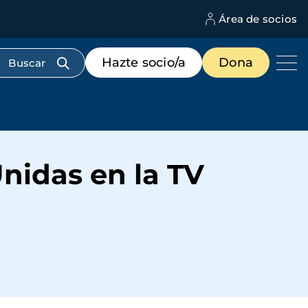
Área de socios
M
d
c
Menú
Hazte socio/a
Dona
d
de
us
destacados
cabecera
Unidas en la TV