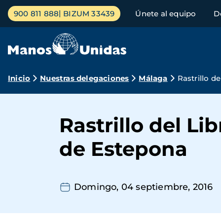
Pasar
Menú
900 811 888
BIZUM 33439
Únete al equipo
D
al
principal
contenido
principal
Ruta
Inicio
Nuestras delegaciones
Málaga
Rastrillo d
de
navegación
Rastrillo del L
de Estepona
Domingo, 04 septiembre, 2016