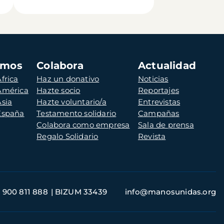
amos
Colabora
Actualidad
frica
Haz un donativo
Noticias
 América
Hazte socio
Reportajes
Asia
Hazte voluntario/a
Entrevistas
 España
Testamento solidario
Campañas
Colabora como empresa
Sala de prensa
Regalo Solidario
Revista
900 811 888
BIZUM 33439
info@manosunidas.org