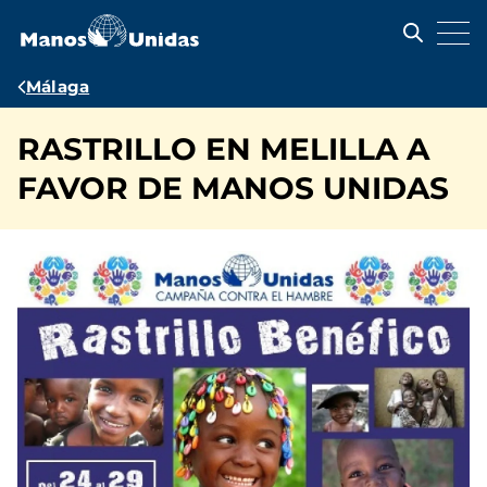
Pasar
al
contenido
principal
Ruta
Málaga
de
RASTRILLO EN MELILLA A
navegación
FAVOR DE MANOS UNIDAS