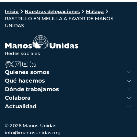
Ruta
Inicio
Nuestras delegaciones
Málaga
RASTRILLO EN MELILLA A FAVOR DE MANOS
de
UNIDAS
navegación
Redes sociales
Navegación
Quienes somos
principal
Qué hacemos
Dónde trabajamos
Colabora
Actualidad
Información
© 2026 Manos Unidas
de
info@manosunidas.org
contacto