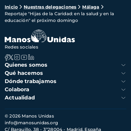
Ruta
Inicio
Nuestras delegaciones
Málaga
Reportaje "Hijas de la Caridad: en la salud y en la
de
educación" el próximo domingo
navegación
Redes sociales
Navegación
Quienes somos
principal
Qué hacemos
Dónde trabajamos
Colabora
Actualidad
Información
© 2026 Manos Unidas
de
info@manosunidas.org
contacto
C/ Barquillo, 38 - 3º28004 - Madrid, España