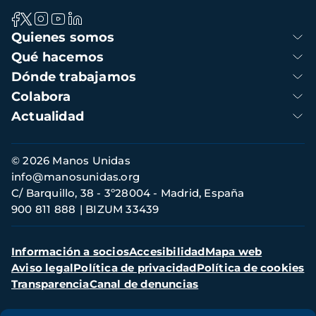
Navegación
Quienes somos
principal
Qué hacemos
Dónde trabajamos
Colabora
Actualidad
Información
© 2026 Manos Unidas
de
info@manosunidas.org
contacto
C/ Barquillo, 38 - 3º28004 - Madrid, España
900 811 888
BIZUM 33439
Menú
Información a socios
Accesibilidad
Mapa web
secundario
Aviso legal
Política de privacidad
Política de cookies
Transparencia
Canal de denuncias