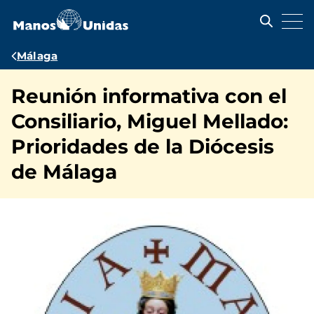
Pasar
al
contenido
principal
Ruta
Málaga
de
Reunión informativa con el
navegación
Consiliario, Miguel Mellado:
Prioridades de la Diócesis
de Málaga