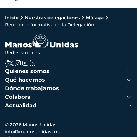
Ruta
Inicio
Nuestras delegaciones
Málaga
Reunión informativa en la Delegación
de
navegación
Redes sociales
Navegación
Quienes somos
principal
Qué hacemos
Dónde trabajamos
Colabora
Actualidad
Información
© 2026 Manos Unidas
de
info@manosunidas.org
contacto