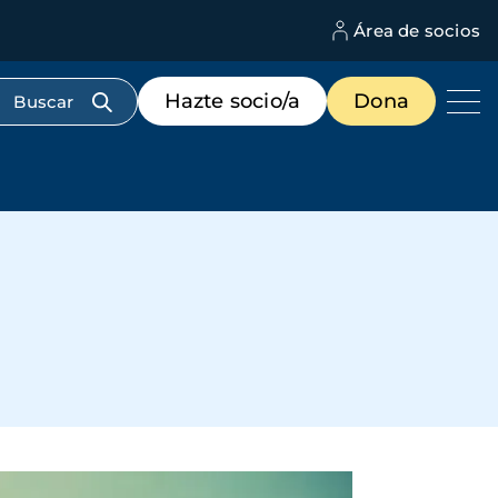
Área de socios
M
d
c
Menú
Hazte socio/a
Dona
d
de
us
destacados
cabecera