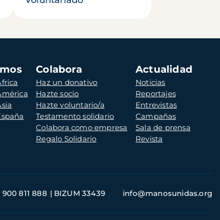
amos
Colabora
Actualidad
frica
Haz un donativo
Noticias
 América
Hazte socio
Reportajes
Asia
Hazte voluntario/a
Entrevistas
 España
Testamento solidario
Campañas
Colabora como empresa
Sala de prensa
Regalo Solidario
Revista
900 811 888
BIZUM 33439
info@manosunidas.org