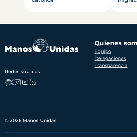
Navegación
Quienes so
principal
Equipo
Delegaciones
Transparencia
Redes sociales
Información
© 2026 Manos Unidas
de
contacto