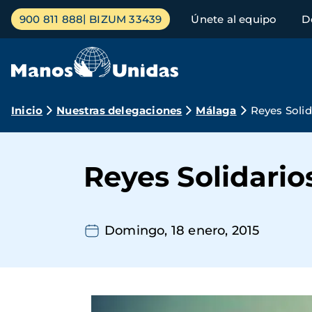
Pasar
Menú
900 811 888
BIZUM 33439
Únete al equipo
D
al
principal
contenido
principal
Ruta
Inicio
Nuestras delegaciones
Málaga
Reyes Solid
de
navegación
Reyes Solidario
Domingo, 18 enero, 2015