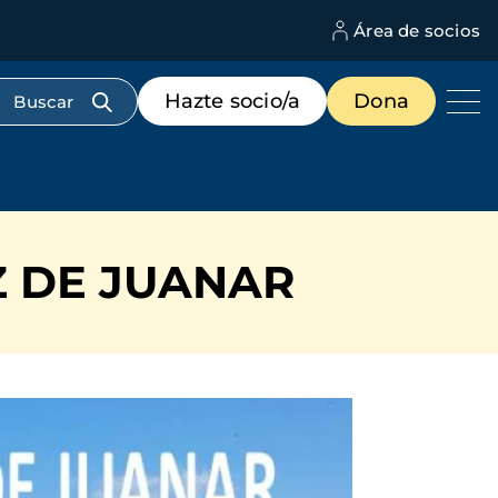
Área de socios
M
d
c
Menú
Hazte socio/a
Dona
d
de
us
destacados
cabecera
Z DE JUANAR