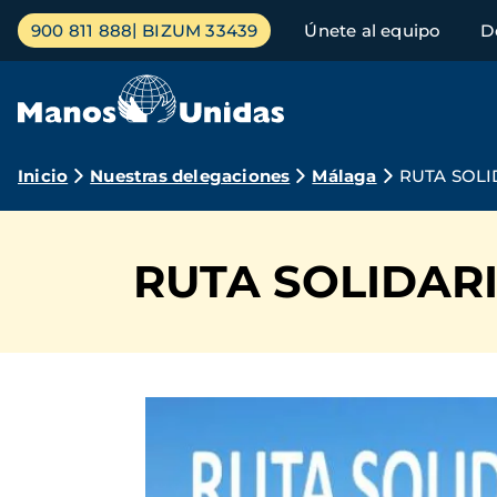
Pasar
Menú
900 811 888
BIZUM 33439
Únete al equipo
D
al
principal
contenido
principal
Ruta
Inicio
Nuestras delegaciones
Málaga
RUTA SOLI
de
navegación
RUTA SOLIDARI