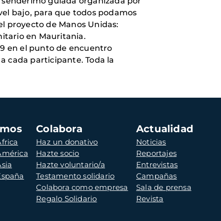
 de senderimo guiada organizada por
ivel bajo, para que todos podamos
r el proyecto de Manos Unidas:
itario en Mauritania.
ía 9 en el punto de encuentro
a cada participante.
Toda la
amos
Colabora
Actualidad
frica
Haz un donativo
Noticias
 América
Hazte socio
Reportajes
Asia
Hazte voluntario/a
Entrevistas
 España
Testamento solidario
Campañas
Colabora como empresa
Sala de prensa
Regalo Solidario
Revista