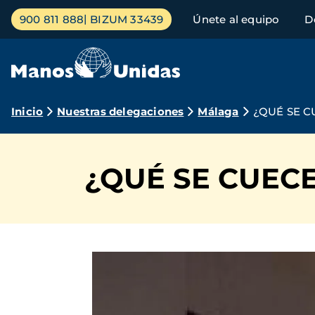
Pasar
Menú
900 811 888
BIZUM 33439
Únete al equipo
D
al
principal
contenido
principal
Ruta
Inicio
Nuestras delegaciones
Málaga
¿QUÉ SE 
de
navegación
¿QUÉ SE CUEC