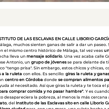
TITUTO DE LAS ESCLAVAS EN CALLE LIBORIO GARCÍ
álaga, muchos sienten ganas de salir a dar un paseo. 
en el mismo centro histórico de Málaga, tal vez veas
un
lecha lleva un
mensaje solidario
. Una vez acaba calle G
Jose Antonio, un
grupo de jóvenes
se para delante de t
ico "tengo prisa". Sin embargo, estos chicos y chicas, 
a la ruleta
con ellos. Es sencillo:
giras la ruleta y gan
 un
centro en Córdoba
donde
se compran alimentos pa
uda al necesitado. Así que giras la ruleta y te toca el
o para comprar comida y no pasar hambre"
. Y es cuando
oco desapareciera la pobreza, al menos la más cercana
rato
, del
Instituto de las Esclavas sito en calle Liborio G
Málaga ciudad
para, con una mesa, una ruleta hecha a 