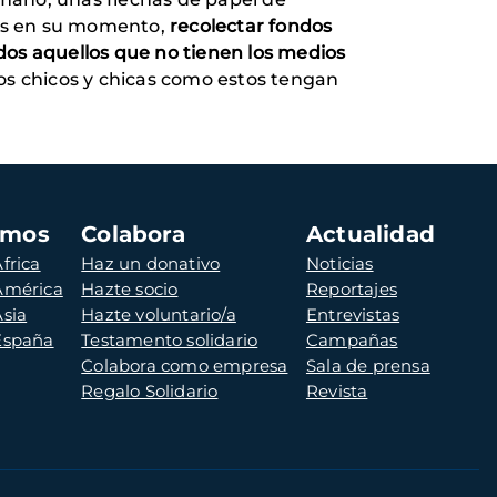
das en su momento,
recolectar fondos
dos aquellos que no tienen los medios
os chicos y chicas como estos tengan
amos
Colabora
Actualidad
frica
Haz un donativo
Noticias
 América
Hazte socio
Reportajes
Asia
Hazte voluntario/a
Entrevistas
 España
Testamento solidario
Campañas
Colabora como empresa
Sala de prensa
Regalo Solidario
Revista