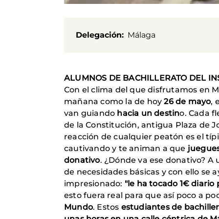
Delegación
Málaga
ALUMNOS DE BACHILLERATO DEL INS
Con el clima del que disfrutamos en M
mañana como la de hoy
26 de mayo
, 
van guiando
hacia un destin
o. Cada f
de la Constitución, antigua Plaza de 
reacción de cualquier peatón es el típ
cautivando y te animan a que
juegues 
donativo
. ¿Dónde va ese donativo? A
de necesidades básicas y con ello se ay
impresionado:
"le ha tocado 1€ diari
esto fuera real para que así poco a p
Mundo
. Estos
estudiantes de bachille
unas horas en una calle céntrica de 