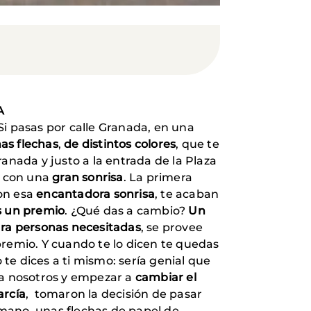
A
Si pasas por calle Granada, en una
as flechas
,
de distintos colores
, que te
ranada y justo a la entrada de la Plaza
i con una
gran sonrisa
. La primera
con esa
encantadora sonrisa
, te acaban
as un premio
. ¿Qué das a cambio?
Un
ra personas necesitadas
, se provee
 premio. Y cuando te lo dicen te quedas
 te dices a ti mismo: sería genial que
 a nosotros y empezar a
cambiar el
arcía
, tomaron la decisión de pasar
mano, unas flechas de papel de