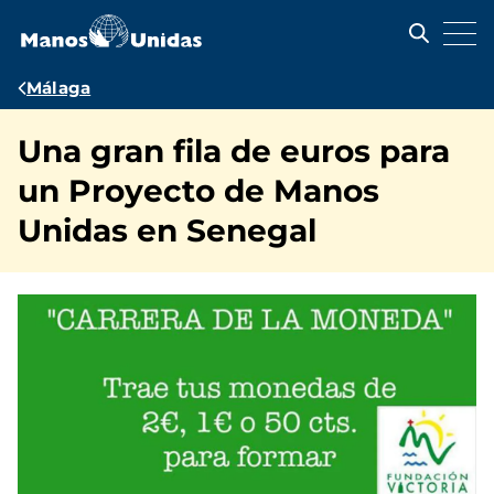
Pasar
al
contenido
principal
Ruta
Málaga
de
Una gran fila de euros para
navegación
un Proyecto de Manos
Unidas en Senegal