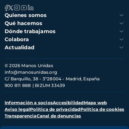
Navegación
Quienes somos
principal
Qué hacemos
Dónde trabajamos
Colabora
Actualidad
Información
© 2026 Manos Unidas
de
info@manosunidas.org
contacto
C/ Barquillo, 38 - 3º28004 - Madrid, España
900 811 888
BIZUM 33439
Menú
Información a socios
Accesibilidad
Mapa web
secundario
Aviso legal
Política de privacidad
Política de cookies
Transparencia
Canal de denuncias