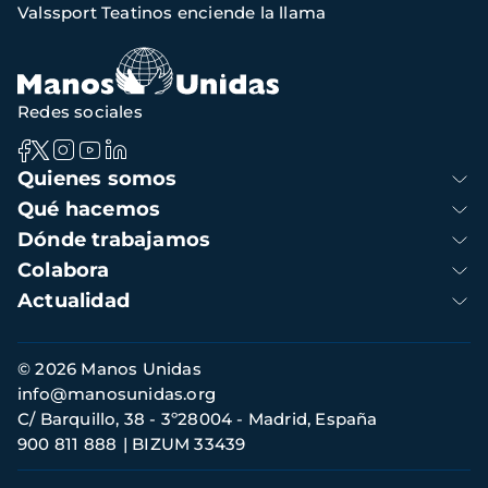
Valssport Teatinos enciende la llama
de
navegación
Redes sociales
Navegación
Quienes somos
principal
Qué hacemos
Dónde trabajamos
Colabora
Actualidad
Información
© 2026 Manos Unidas
de
info@manosunidas.org
contacto
C/ Barquillo, 38 - 3º28004 - Madrid, España
900 811 888
BIZUM 33439