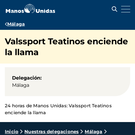
Pasar
al
contenido
principal
Ruta
Málaga
de
Valssport Teatinos enciende
navegación
la llama
Delegación
Málaga
24 horas de Manos Unidas: Valssport Teatinos
enciende la llama
Ruta
Inicio
Nuestras delegaciones
Málaga