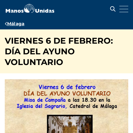
Pasar
al
contenido
principal
Ruta
Málaga
de
VIERNES 6 DE FEBRERO:
navegación
DÍA DEL AYUNO
VOLUNTARIO