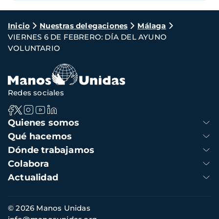
Ruta
Inicio
Nuestras delegaciones
Málaga
VIERNES 6 DE FEBRERO: DÍA DEL AYUNO
de
VOLUNTARIO
navegación
Redes sociales
Navegación
Quienes somos
principal
Qué hacemos
Dónde trabajamos
Colabora
Actualidad
Información
© 2026 Manos Unidas
de