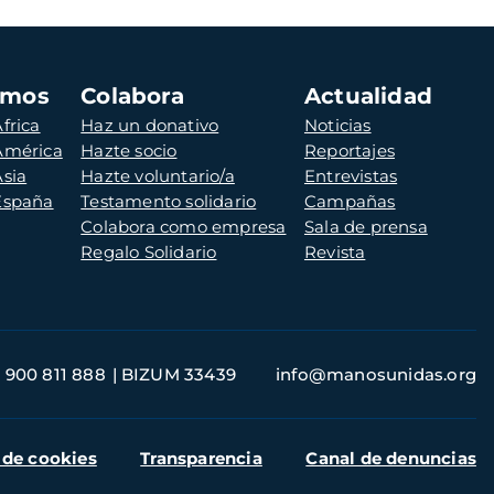
amos
Colabora
Actualidad
frica
Haz un donativo
Noticias
 América
Hazte socio
Reportajes
Asia
Hazte voluntario/a
Entrevistas
 España
Testamento solidario
Campañas
Colabora como empresa
Sala de prensa
Regalo Solidario
Revista
900 811 888
BIZUM 33439
info@manosunidas.org
 de cookies
Transparencia
Canal de denuncias