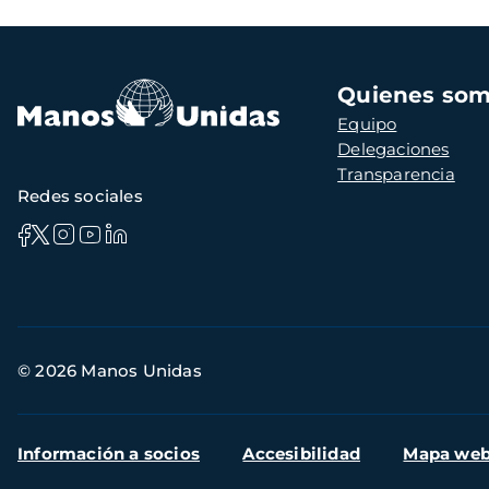
Navegación
Quienes so
principal
Equipo
Delegaciones
Transparencia
Redes sociales
Información
© 2026 Manos Unidas
de
contacto
Menú
Información a socios
Accesibilidad
Mapa we
secundario