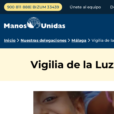
Pasar
Menú
900 811 888
BIZUM 33439
Únete al equipo
D
al
principal
contenido
principal
Ruta
Inicio
Nuestras delegaciones
Málaga
Vigilia de 
de
navegación
Vigilia de la Lu