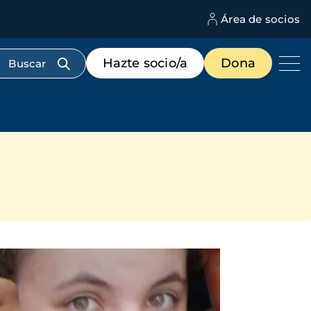
Área de socios
M
d
c
Menú
Hazte socio/a
Dona
d
de
us
destacados
cabecera