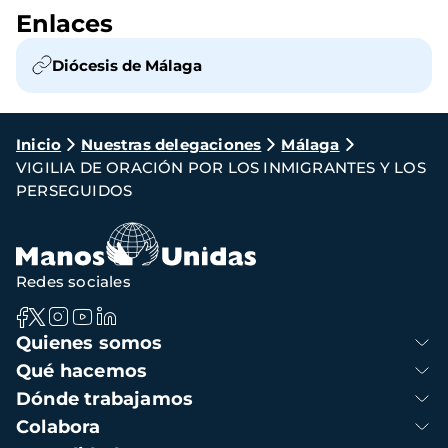
Enlaces
Diócesis de Málaga
Ruta
Inicio
Nuestras delegaciones
Málaga
VIGILIA DE ORACIÓN POR LOS INMIGRANTES Y LOS
de
PERSEGUIDOS
navegación
Redes sociales
Navegación
Quienes somos
principal
Qué hacemos
Dónde trabajamos
Colabora