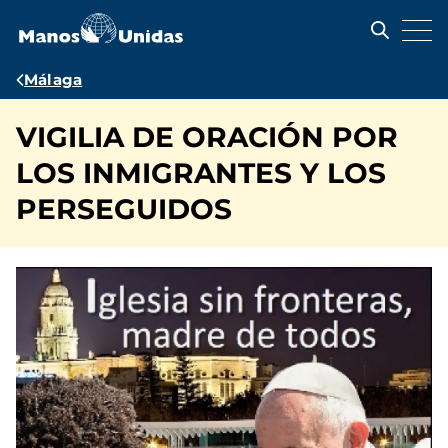
Pasar
al
contenido
principal
Ruta
Málaga
de
VIGILIA DE ORACIÓN POR
navegación
LOS INMIGRANTES Y LOS
PERSEGUIDOS