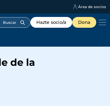
Área de socios
M
d
c
Menú
Hazte socio/a
Dona
d
de
us
destacados
cabecera
de de la