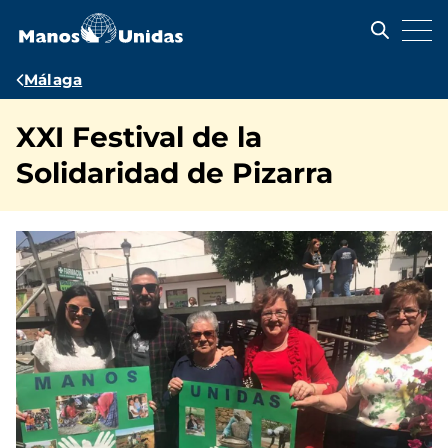
Pasar
al
contenido
principal
Ruta
Málaga
de
XXI Festival de la
navegación
Solidaridad de Pizarra