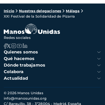
Ruta
Inicio
Nuestras delegaciones
Málaga
XXI Festival de la Solidaridad de Pizarra
de
navegación
Redes sociales
Navegación
Quienes somos
principal
Qué hacemos
Dónde trabajamos
Colabora
Actualidad
Información
© 2026 Manos Unidas
de
info@manosunidas.org
contacto
C/ Barquillo, 38 - 3º28004 - Madrid, España