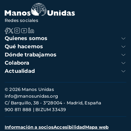
Redes sociales
Navegación
Quienes somos
principal
Qué hacemos
Dónde trabajamos
Colabora
Actualidad
Información
© 2026 Manos Unidas
de
info@manosunidas.org
contacto
C/ Barquillo, 38 - 3º28004 - Madrid, España
900 811 888
BIZUM 33439
Menú
Información a socios
Accesibilidad
Mapa web