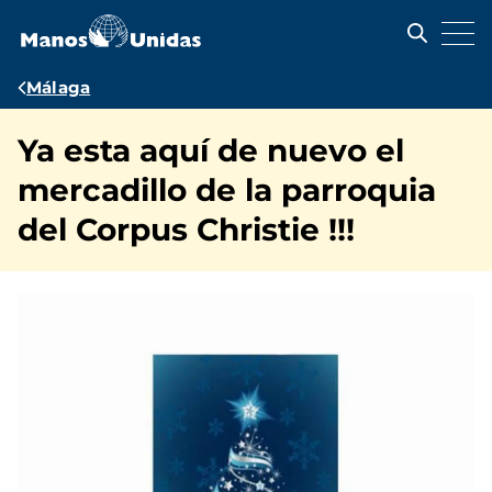
Pasar
al
contenido
principal
Ruta
Málaga
de
Ya esta aquí de nuevo el
navegación
mercadillo de la parroquia
del Corpus Christie !!!