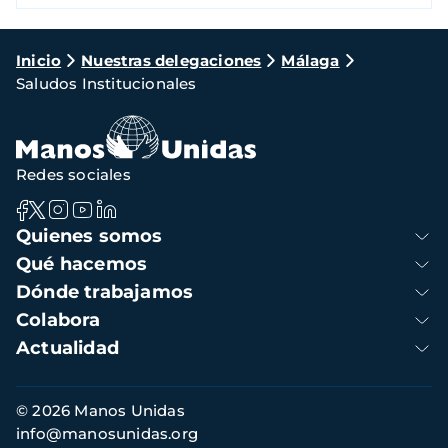
Ruta
Inicio
Nuestras delegaciones
Málaga
Saludos Institucionales
de
navegación
Redes sociales
Navegación
Quienes somos
principal
Qué hacemos
Dónde trabajamos
Colabora
Actualidad
Información
© 2026 Manos Unidas
de
info@manosunidas.org
contacto