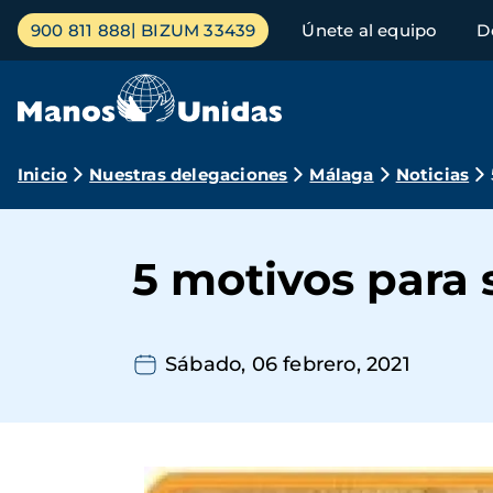
Pasar
Menú
900 811 888
BIZUM 33439
Únete al equipo
D
al
principal
contenido
principal
Ruta
Inicio
Nuestras delegaciones
Málaga
Noticias
de
navegación
5 motivos para 
Sábado, 06 febrero, 2021