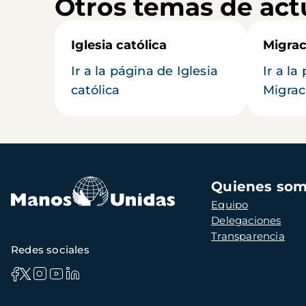
Otros temas de act
Iglesia católica
Migrac
Ir a la página de Iglesia
Ir a la
católica
Migrac
Navegación
Quienes so
principal
Equipo
Delegaciones
Transparencia
Redes sociales