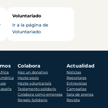
Voluntariado
y
Ir a la página de
Voluntariado
amos
Colabora
Actualidad
frica
Haz un donativo
Noticias
 América
Hazte socio
Reportajes
Asia
Hazte voluntario/a
Entrevistas
 España
Testamento solidario
Campañas
Colabora como empresa
Sala de prensa
Regalo Solidario
Revista