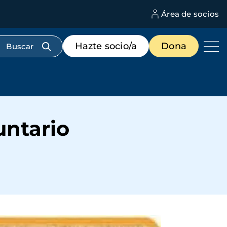
Área de socios
M
d
c
Menú
Hazte socio/a
Dona
d
de
us
destacados
cabecera
untario