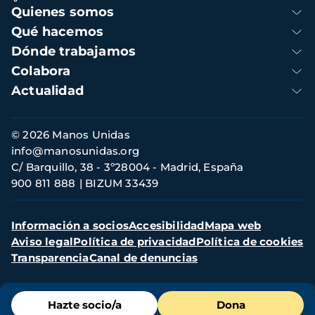
Navegación
Quienes somos
principal
Qué hacemos
Dónde trabajamos
Colabora
Actualidad
Información
© 2026 Manos Unidas
de
info@manosunidas.org
contacto
C/ Barquillo, 38 - 3º28004 - Madrid, España
900 811 888
BIZUM 33439
Menú
Información a socios
Accesibilidad
Mapa web
secundario
Aviso legal
Política de privacidad
Política de cookies
Transparencia
Canal de denuncias
Menú
Hazte socio/a
Dona
de