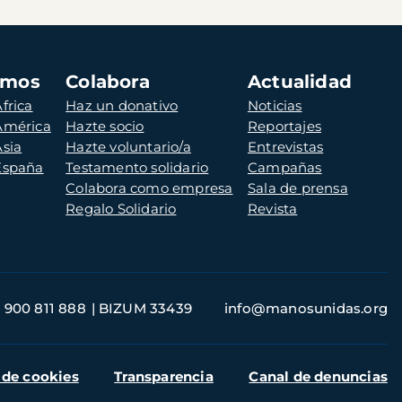
amos
Colabora
Actualidad
frica
Haz un donativo
Noticias
 América
Hazte socio
Reportajes
Asia
Hazte voluntario/a
Entrevistas
 España
Testamento solidario
Campañas
Colabora como empresa
Sala de prensa
Regalo Solidario
Revista
900 811 888
BIZUM 33439
info@manosunidas.org
 de cookies
Transparencia
Canal de denuncias