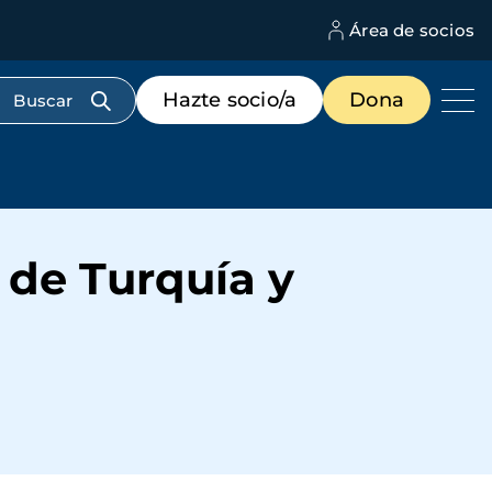
Área de socios
M
d
c
Menú
Hazte socio/a
Dona
d
de
us
destacados
cabecera
 de Turquía y