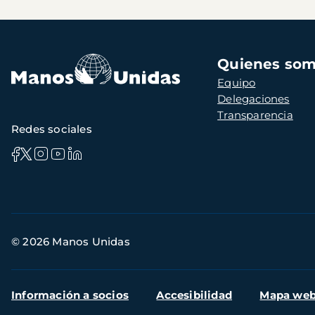
Navegación
Quienes so
principal
Equipo
Delegaciones
Transparencia
Redes sociales
Información
© 2026 Manos Unidas
de
contacto
Menú
Información a socios
Accesibilidad
Mapa we
secundario