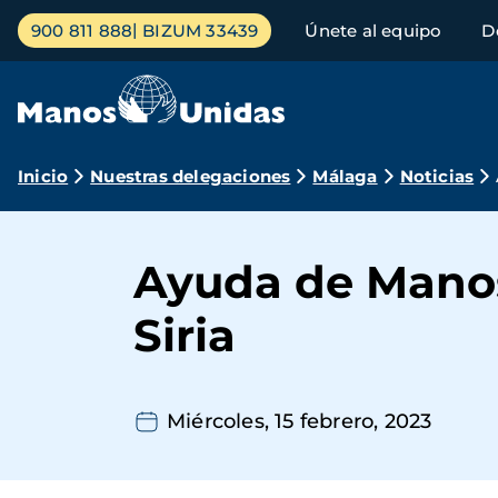
Pasar
Menú
900 811 888
BIZUM 33439
Únete al equipo
D
al
principal
contenido
principal
Ruta
Inicio
Nuestras delegaciones
Málaga
Noticias
de
navegación
Ayuda de Manos
Siria
Miércoles, 15 febrero, 2023