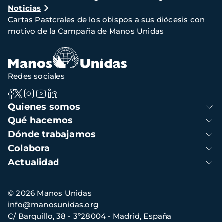
Noticias
de
Cartas Pastorales de los obispos a sus diócesis con
navegación
motivo de la Campaña de Manos Unidas
Redes sociales
Navegación
Quienes somos
principal
Qué hacemos
Dónde trabajamos
Colabora
Actualidad
Información
© 2026 Manos Unidas
de
info@manosunidas.org
contacto
C/ Barquillo, 38 - 3º28004 - Madrid, España