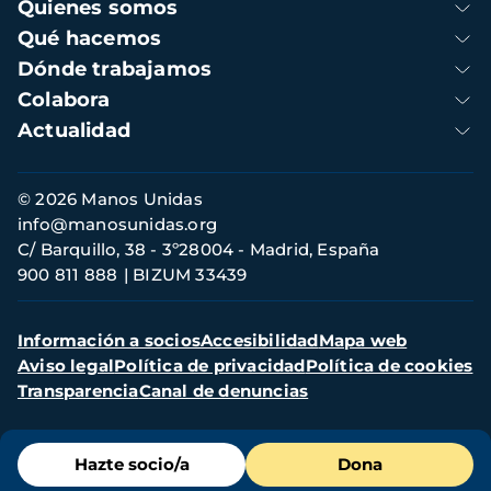
Navegación
Quienes somos
principal
Qué hacemos
Dónde trabajamos
Colabora
Actualidad
Información
© 2026 Manos Unidas
de
info@manosunidas.org
contacto
C/ Barquillo, 38 - 3º28004 - Madrid, España
900 811 888
BIZUM 33439
Menú
Información a socios
Accesibilidad
Mapa web
secundario
Aviso legal
Política de privacidad
Política de cookies
Transparencia
Canal de denuncias
Menú
Hazte socio/a
Dona
de