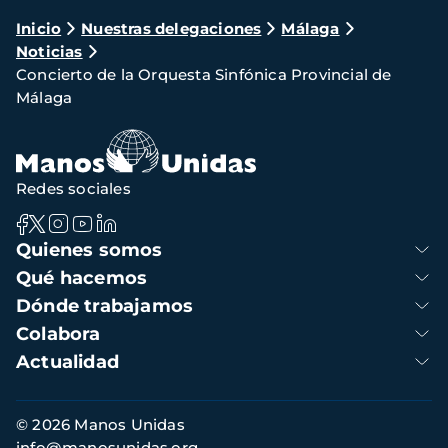
Ruta
Inicio
Nuestras delegaciones
Málaga
Noticias
de
Concierto de la Orquesta Sinfónica Provincial de
navegación
Málaga
Redes sociales
Navegación
Quienes somos
principal
Qué hacemos
Dónde trabajamos
Colabora
Actualidad
Información
© 2026 Manos Unidas
de
info@manosunidas.org