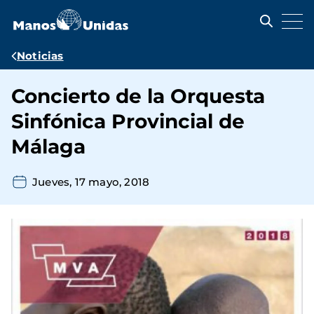
Pasar
al
contenido
principal
Ruta
Noticias
de
Concierto de la Orquesta
navegación
Sinfónica Provincial de
Málaga
Jueves, 17 mayo, 2018