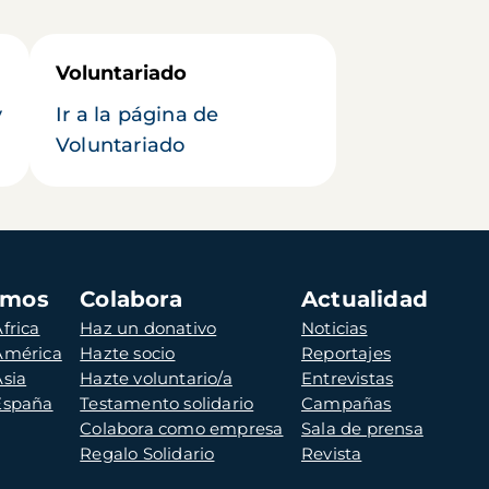
Voluntariado
y
Ir a la página de
Voluntariado
amos
Colabora
Actualidad
frica
Haz un donativo
Noticias
 América
Hazte socio
Reportajes
Asia
Hazte voluntario/a
Entrevistas
 España
Testamento solidario
Campañas
Colabora como empresa
Sala de prensa
Regalo Solidario
Revista