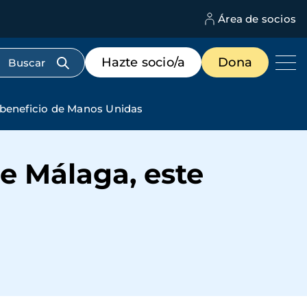
Área de socios
M
d
c
Menú
Hazte socio/a
Dona
d
de
us
destacados
cabecera
 beneficio de Manos Unidas
e Málaga, este