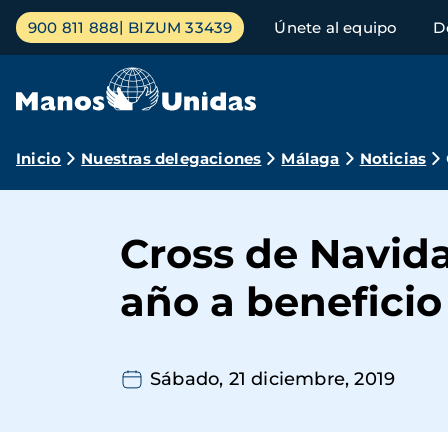
Pasar
Menú
900 811 888
BIZUM 33439
Únete al equipo
D
al
principal
contenido
principal
Ruta
Inicio
Nuestras delegaciones
Málaga
Noticias
de
navegación
Cross de Navida
año a benefici
Sábado, 21 diciembre, 2019