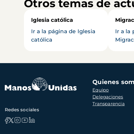
Otros temas de act
Iglesia católica
Migrac
Ir a la página de Iglesia
Ir a la
católica
Migrac
Navegación
Quienes so
principal
Equipo
Delegaciones
Transparencia
Redes sociales