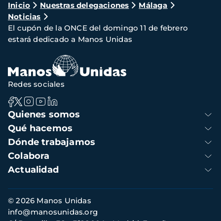
Ruta
Inicio
Nuestras delegaciones
Málaga
Noticias
de
El cupón de la ONCE del domingo 11 de febrero
navegación
estará dedicado a Manos Unidas
Redes sociales
Navegación
Quienes somos
principal
Qué hacemos
Dónde trabajamos
Colabora
Actualidad
Información
© 2026 Manos Unidas
de
info@manosunidas.org
contacto