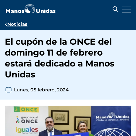
Pasar
al
contenido
principal
Ruta
Noticias
de
El cupón de la ONCE del
navegación
domingo 11 de febrero
estará dedicado a Manos
Unidas
Lunes, 05 febrero, 2024